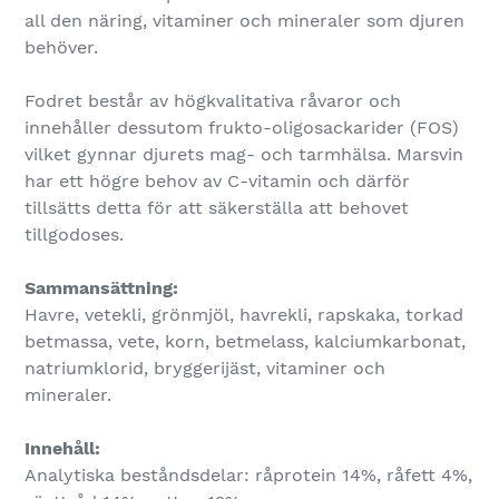
all den näring, vitaminer och mineraler som djuren
behöver.
Fodret består av högkvalitativa råvaror och
innehåller dessutom frukto-oligosackarider (FOS)
vilket gynnar djurets mag- och tarmhälsa. Marsvin
har ett högre behov av C-vitamin och därför
tillsätts detta för att säkerställa att behovet
tillgodoses.
Sammansättning:
Havre, vetekli, grönmjöl, havrekli, rapskaka, torkad
betmassa, vete, korn, betmelass, kalciumkarbonat,
natriumklorid, bryggerijäst, vitaminer och
mineraler.
Innehåll:
Analytiska beståndsdelar: råprotein 14%, råfett 4%,