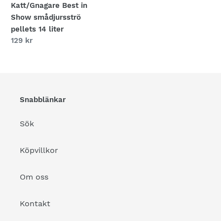
Katt/Gnagare Best in
Show smådjursströ
pellets 14 liter
Ordinarie
129 kr
pris
Snabblänkar
Sök
Köpvillkor
Om oss
Kontakt