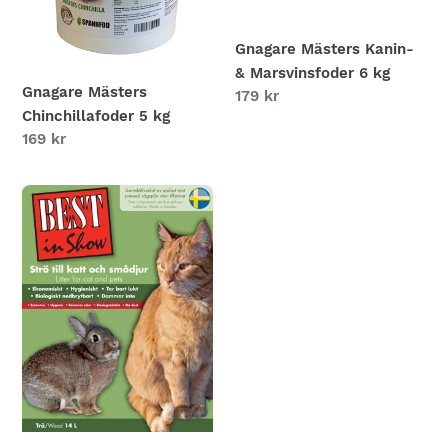
:
Gnagare Mästers Kanin-
& Marsvinsfoder 6 kg
Gnagare Mästers
Ordinarie
179 kr
Chinchillafoder 5 kg
pris
Ordinarie
169 kr
pris
Katt/Gnagare
Best
in
Show
smådjursströ
pellets
14
liter