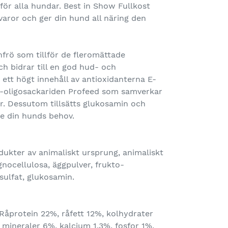
 för alla hundar. Best in Show Fullkost
åvaror och ger din hund all näring den
nfrö som tillför de fleromättade
h bidrar till en god hud- och
 ett högt innehåll av antioxidanterna E-
o-oligosackariden Profeed som samverkar
r. Dessutom tillsätts glukosamin och
se din hunds behov.
ukter av animaliskt ursprung, animaliskt
lignocellulosa, äggpulver, frukto-
sulfat, glukosamin.​
Råprotein 22%, råfett 12%, kolhydrater
, mineraler 6%, kalcium 1,3%, fosfor 1%,