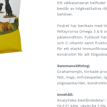
Ett välbalanserat helfoder
består av högkvalitativa r
behöver.
Fodret har berikats med li
fettsyrorna Omega 3 & 6 oc
pälskondition. Fullkost har
och C-vitamin samt frukt
för ett starkt immunförsva
kondroitin för att tillgodo
Sammansättning:
Grahamsmjöl, torkade prod
fett, majs, linfröexpeller, 
oligosackarider, kondroitin
Innehåll:
Analytiska beståndsdelar: 
(N.F.E) 48%, växttråd 2,5%