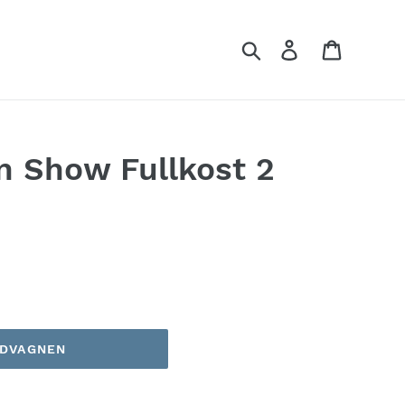
Sök
Logga in
Kundvag
n Show Fullkost 2
NDVAGNEN