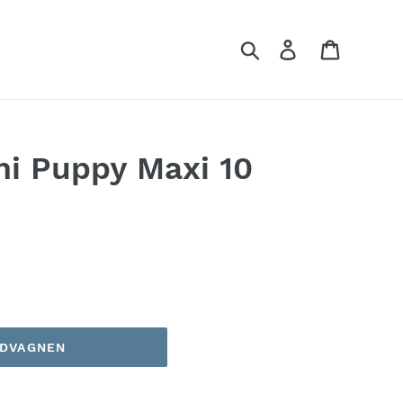
Sök
Logga in
Kundvag
i Puppy Maxi 10
NDVAGNEN