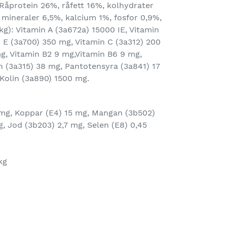
Råprotein 26%, råfett 16%, kolhydrater
, mineraler 6,5%, kalcium 1%, fosfor 0,9%,
 kg): Vitamin A (3a672a) 15000 IE, Vitamin
n E (3a700) 350 mg, Vitamin C (3a312) 200
g, Vitamin B2 9 mg,Vitamin B6 9 mg,
n (3a315) 38 mg, Pantotensyra (3a841) 17
 Kolin (3a890) 1500 mg.
mg, Koppar (E4) 15 mg, Mangan (3b502)
, Jod (3b203) 2,7 mg, Selen (E8) 0,45
kg