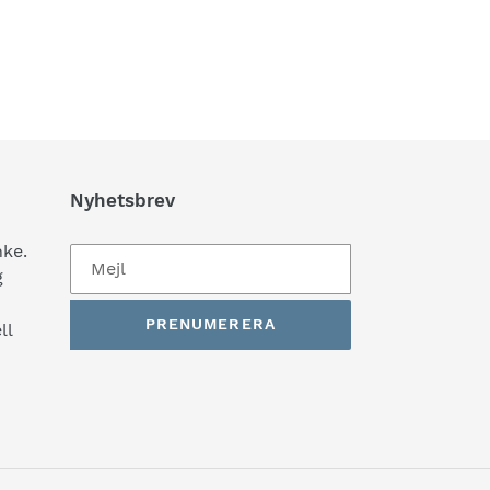
Nyhetsbrev
ke.
g
PRENUMERERA
ll