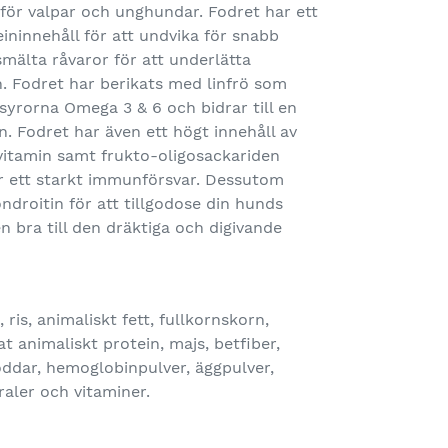
 för valpar och unghundar. Fodret har ett
ininnehåll för att undvika för snabb
tsmälta råvaror för att underlätta
. Fodret har berikats med linfrö som
tsyrorna Omega 3 & 6 och bidrar till en
. Fodret har även ett högt innehåll av
vitamin samt frukto-oligosackariden
 ett starkt immunförsvar. Dessutom
ndroitin för att tillgodose din hunds
n bra till den dräktiga och digivande
 ris, animaliskt fett, fullkornskorn,
t animaliskt protein, majs, betfiber,
roddar, hemoglobinpulver, äggpulver,
aler och vitaminer.​