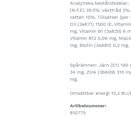
Analytiska beståndsdelar: 
(N.F.E) 39,5%, växttråd 2%
vatten 10%. Tillsatser (per
D3 (3a671) 1500 IE, Vitami
mg, Vitamin B1 (3a820) 6 m
Vitamin B12 0,06 mg, Niaci
mg, Biotin (3a880) 0,2 mg,
Spårämnen: Järn (E1) 190 
34 mg, Zink (3b609) 310 mg
mg.
Omsättbar energi 15,3 MJ/
Artikelnummer:
810775