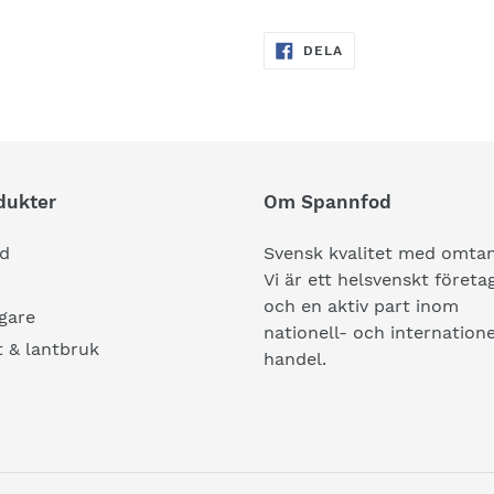
DELA
DELA
PÅ
FACEBOOK
dukter
Om Spannfod
d
Svensk kvalitet med omtan
Vi är ett helsvenskt företa
och en aktiv part inom
gare
nationell- och internatione
 & lantbruk
handel.