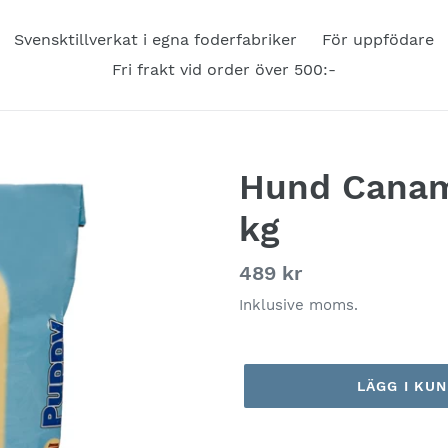
Svensktillverkat i egna foderfabriker
För uppfödare
Fri frakt vid order över 500:-
Hund Canam
kg
Ordinarie
489 kr
pris
Inklusive moms.
LÄGG I KU